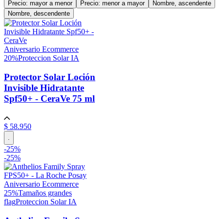
Precio: mayor a menor
Precio: menor a mayor
Nombre, ascendente
Nombre, descendente
Aniversario Ecommerce
20%
Proteccion Solar IA
Protector Solar Loción
Invisible Hidratante
Spf50+ - CeraVe
75 ml
$
58
.
950
.
-
25
%
-
25%
Aniversario Ecommerce
25%
Tamaños grandes
flag
Proteccion Solar IA