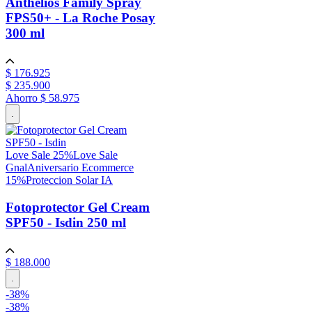
Anthelios Family Spray
FPS50+ - La Roche Posay
300 ml
$
176
.
925
$
235
.
900
Ahorro
$ 58.975
.
Love Sale 25%
Love Sale
Gnal
Aniversario Ecommerce
15%
Proteccion Solar IA
Fotoprotector Gel Cream
SPF50 - Isdin
250 ml
$
188
.
000
.
-
38
%
-
38%