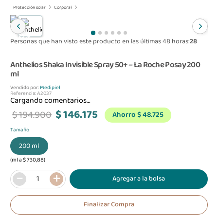
Protección solar
Corporal
-
25 %
Personas que han visto este producto en las últimas 48 horas:
28
Anthelios Shaka Invisible Spray 50+ – La Roche Posay
200
ml
Vendido por:
Medipiel
Referencia
:
A2037
Cargando comentarios…
$
146
.
175
$
194
.
900
Ahorro
$ 48.725
Tamaño
200 ml
(ml a $ 730,88)
－
＋
Agregar a la bolsa
Finalizar Compra