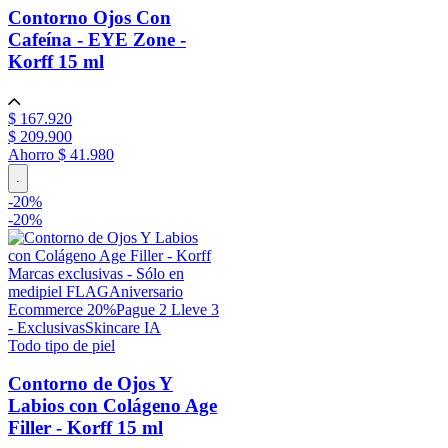
Contorno Ojos Con
Cafeína - EYE Zone -
Korff
15 ml
$
167
.
920
$
209
.
900
Ahorro
$ 41.980
.
-
20
%
-
20%
Marcas exclusivas - Sólo en
medipiel FLAG
Aniversario
Ecommerce 20%
Pague 2 Lleve 3
- Exclusivas
Skincare IA
Todo tipo de piel
Contorno de Ojos Y
Labios con Colágeno Age
Filler - Korff
15 ml