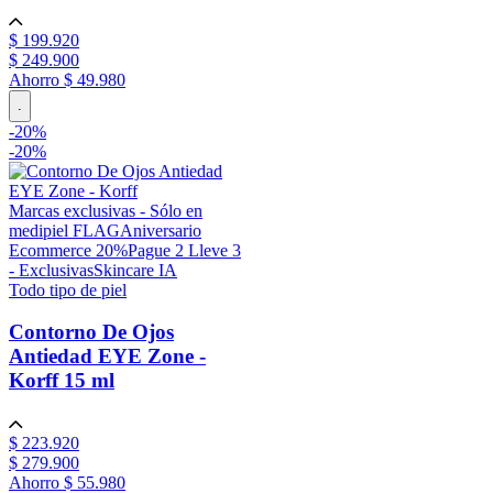
$
199
.
920
$
249
.
900
Ahorro
$ 49.980
.
-
20
%
-
20%
Marcas exclusivas - Sólo en
medipiel FLAG
Aniversario
Ecommerce 20%
Pague 2 Lleve 3
- Exclusivas
Skincare IA
Todo tipo de piel
Contorno De Ojos
Antiedad EYE Zone -
Korff
15 ml
$
223
.
920
$
279
.
900
Ahorro
$ 55.980