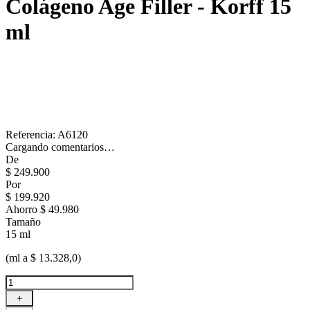
Colágeno Age Filler - Korff
15
ml
Referencia
:
A6120
Cargando comentarios…
De
$
249
.
900
Por
$
199
.
920
Ahorro
$ 49.980
Tamaño
15 ml
(ml a $ 13.328,0)
＋