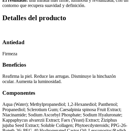
El resultado:
una mirada más firme, luminosa y revitalizada, con un
contorno que recupera suavidad y definición.
Detalles del producto
Antiedad
Firmeza
Beneficios
Reafirma la piel. Reduce las arrugas. Disminuye la hinchazón
ocular. Aumenta la luminosidad.
Componentes
Aqua (Water); Methylpropanediol; 1,2-Hexanediol; Panthenol;
Propanediol; Sclerotium Gum; Caesalpinia spinosa Fruit Extract;
Niacinamide; Sodium Ascorbyl Phosphate; Sodium Hyaluronate;
Kappaphycus alvarezii Extract; Faex (Yeast) Extract; Ziziphus
jujuba Seed Extract; Soluble Collagen; Phytoecdysteroids; PPG-26-
Buteth-26; PEG-40 Hydrogenated Castor Oil; Leuconostoc/Radish