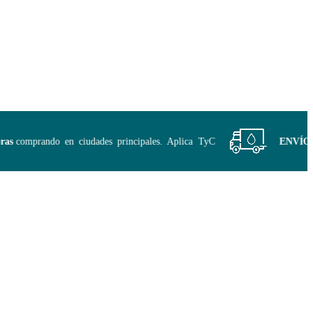
comprando en ciudades principales. Aplica TyC
ENVÍO GRA