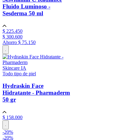
Fluido Luminoso -
Sesderma
50 ml
$
225
.
450
$
300
.
600
Ahorro
$ 75.150
.
Skincare IA
Todo tipo de piel
Hydraskin Face
Hidratante - Pharmaderm
50 gr
$
158
.
000
.
-
20
%
-
20%