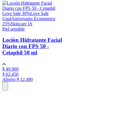
Love Sale 30%
Love Sale
Gnal
Aniversario Ecommerce
25%
Skincare IA
Piel sensible
Loción Hidratante Facial
Diario con FPS 50 -
Cetaphil
50 ml
$
49
.
960
$
62
.
450
Ahorro
$ 12.490
.