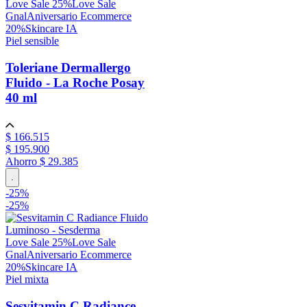
Love Sale 25%
Love Sale
Gnal
Aniversario Ecommerce
20%
Skincare IA
Piel sensible
Toleriane Dermallergo
Fluido - La Roche Posay
40 ml
$
166
.
515
$
195
.
900
Ahorro
$ 29.385
.
-
25
%
-
25%
Love Sale 25%
Love Sale
Gnal
Aniversario Ecommerce
20%
Skincare IA
Piel mixta
Sesvitamin C Radiance