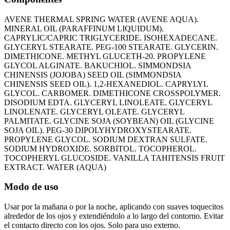
AVENE THERMAL SPRING WATER (AVENE AQUA).
MINERAL OIL (PARAFFINUM LIQUIDUM).
CAPRYLIC/CAPRIC TRIGLYCERIDE. ISOHEXADECANE.
GLYCERYL STEARATE. PEG-100 STEARATE. GLYCERIN.
DIMETHICONE. METHYL GLUCETH-20. PROPYLENE
GLYCOL ALGINATE. BAKUCHIOL. SIMMONDSIA
CHINENSIS (JOJOBA) SEED OIL (SIMMONDSIA
CHINENSIS SEED OIL). 1,2-HEXANEDIOL. CAPRYLYL
GLYCOL. CARBOMER. DIMETHICONE CROSSPOLYMER.
DISODIUM EDTA. GLYCERYL LINOLEATE. GLYCERYL
LINOLENATE. GLYCERYL OLEATE. GLYCERYL
PALMITATE. GLYCINE SOJA (SOYBEAN) OIL (GLYCINE
SOJA OIL). PEG-30 DIPOLYHYDROXYSTEARATE.
PROPYLENE GLYCOL. SODIUM DEXTRAN SULFATE.
SODIUM HYDROXIDE. SORBITOL. TOCOPHEROL.
TOCOPHERYL GLUCOSIDE. VANILLA TAHITENSIS FRUIT
EXTRACT. WATER (AQUA)
Modo de uso
Usar por la mañana o por la noche, aplicando con suaves toquecitos
alrededor de los ojos y extendiéndolo a lo largo del contorno. Evitar
el contacto directo con los ojos. Solo para uso externo.