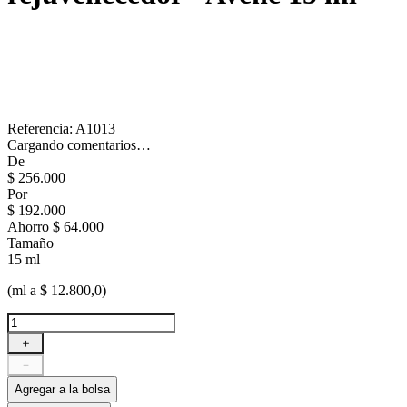
Referencia
:
A1013
Cargando comentarios…
De
$
256
.
000
Por
$
192
.
000
Ahorro
$ 64.000
Tamaño
15 ml
(ml a $ 12.800,0)
＋
－
Agregar a la bolsa