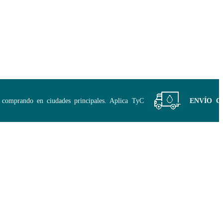
mprando en ciudades principales. Aplica TyC
ENVÍO GRATI