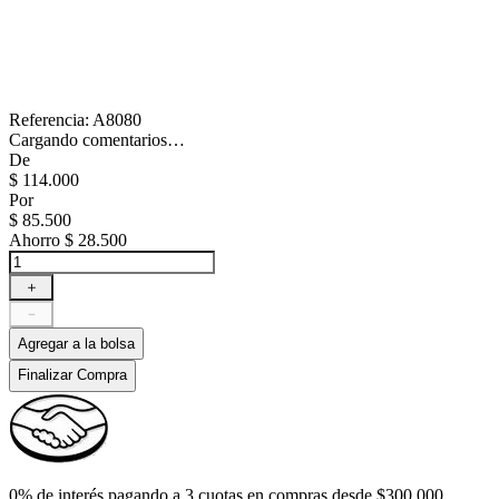
Referencia
:
A8080
Cargando comentarios…
De
$
114
.
000
Por
$
85
.
500
Ahorro
$ 28.500
＋
－
Agregar a la bolsa
Finalizar Compra
0% de interés pagando a 3 cuotas en compras desde $300.000