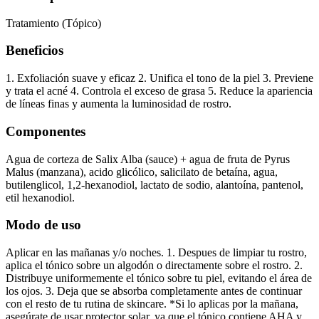
Tratamiento (Tópico)
Beneficios
1. Exfoliación suave y eficaz 2. Unifica el tono de la piel 3. Previene
y trata el acné 4. Controla el exceso de grasa 5. Reduce la apariencia
de líneas finas y aumenta la luminosidad de rostro.
Componentes
Agua de corteza de Salix Alba (sauce) + agua de fruta de Pyrus
Malus (manzana), acido glicólico, salicilato de betaína, agua,
butilenglicol, 1,2-hexanodiol, lactato de sodio, alantoína, pantenol,
etil hexanodiol.
Modo de uso
Aplicar en las mañanas y/o noches. 1. Despues de limpiar tu rostro,
aplica el tónico sobre un algodón o directamente sobre el rostro. 2.
Distribuye uniformemente el tónico sobre tu piel, evitando el área de
los ojos. 3. Deja que se absorba completamente antes de continuar
con el resto de tu rutina de skincare. *Si lo aplicas por la mañana,
asegúrate de usar protector solar, ya que el tónico contiene AHA y