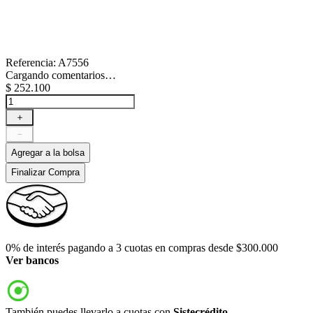
Referencia
:
A7556
Cargando comentarios…
$
252
.
100
＋
－
Agregar a la bolsa
Finalizar Compra
0% de interés pagando a 3 cuotas en compras desde $300.000
Ver bancos
También puedes llevarlo a cuotas con
Sistecrédito