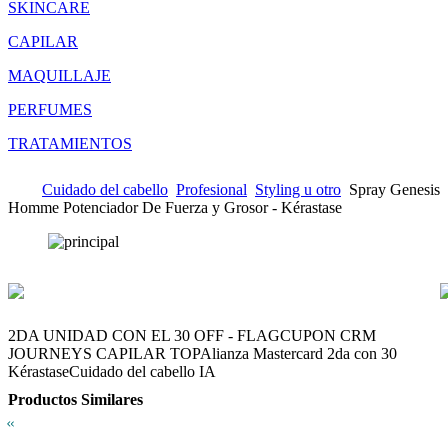
SKINCARE
CAPILAR
MAQUILLAJE
PERFUMES
TRATAMIENTOS
Cuidado del cabello
Profesional
Styling u otro
Spray Genesis
Homme Potenciador De Fuerza y Grosor - Kérastase
2DA UNIDAD CON EL 30 OFF - FLAG
CUPON CRM
JOURNEYS CAPILAR TOP
Alianza Mastercard 2da con 30
Kérastase
Cuidado del cabello IA
Productos Similares