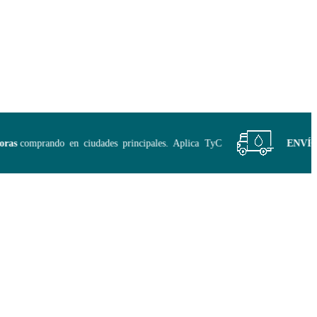
s
comprando en ciudades principales. Aplica TyC
ENVÍO GR