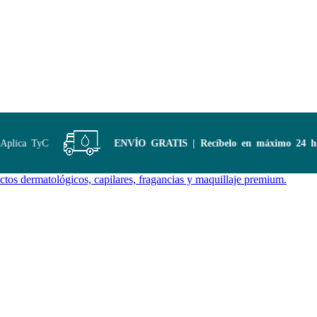
lica TyC
ENVÍO GRATIS | Recíbelo en máximo 24 hora