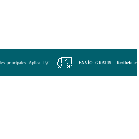
principales. Aplica TyC
ENVÍO GRATIS | Recíbelo en m