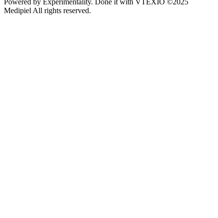
Powered by
Experimentality
. Done it with
VTEXIO
©2025
Medipiel
All rights reserved.