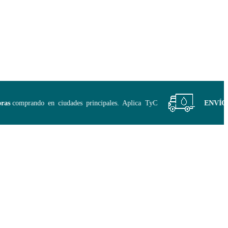
s
comprando en ciudades principales. Aplica TyC
ENVÍO GRA