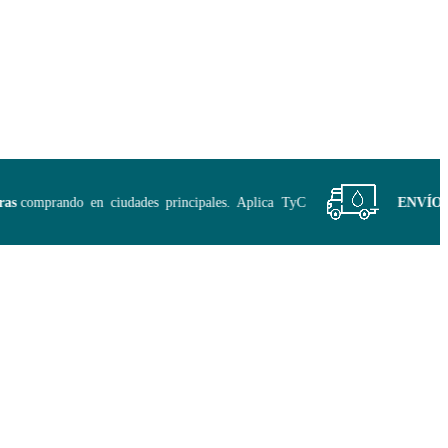
comprando en ciudades principales. Aplica TyC
ENVÍO GRA