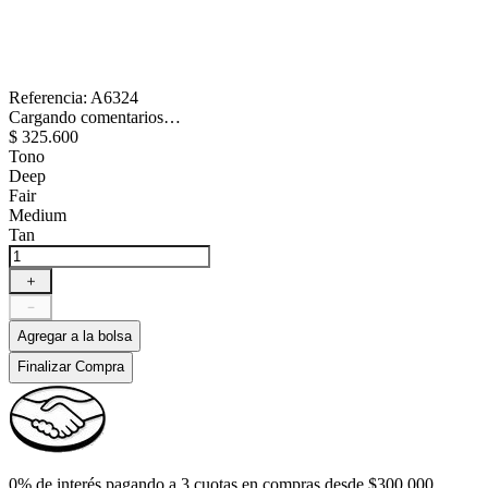
Referencia
:
A6324
Cargando comentarios…
$
325
.
600
Tono
Deep
Fair
Medium
Tan
＋
－
Agregar a la bolsa
Finalizar Compra
0% de interés pagando a 3 cuotas en compras desde $300.000