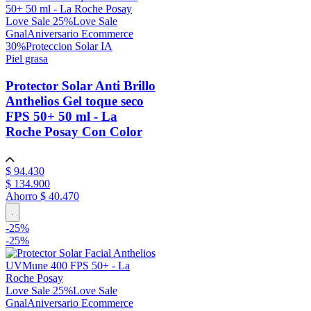
Love Sale 25%
Love Sale
Gnal
Aniversario Ecommerce
30%
Proteccion Solar IA
Piel grasa
Protector Solar Anti Brillo
Anthelios Gel toque seco
FPS 50+ 50 ml - La
Roche Posay
Con Color
$
94
.
430
$
134
.
900
Ahorro
$ 40.470
.
-
25
%
-
25%
Love Sale 25%
Love Sale
Gnal
Aniversario Ecommerce