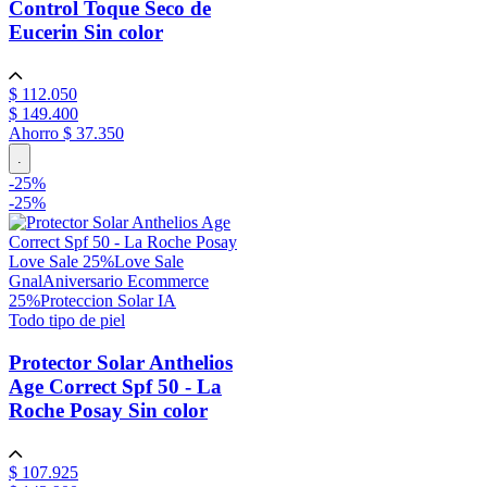
Control Toque Seco de
Eucerin
Sin color
$
112
.
050
$
149
.
400
Ahorro
$ 37.350
.
-
25
%
-
25%
Love Sale 25%
Love Sale
Gnal
Aniversario Ecommerce
25%
Proteccion Solar IA
Todo tipo de piel
Protector Solar Anthelios
Age Correct Spf 50 - La
Roche Posay
Sin color
$
107
.
925