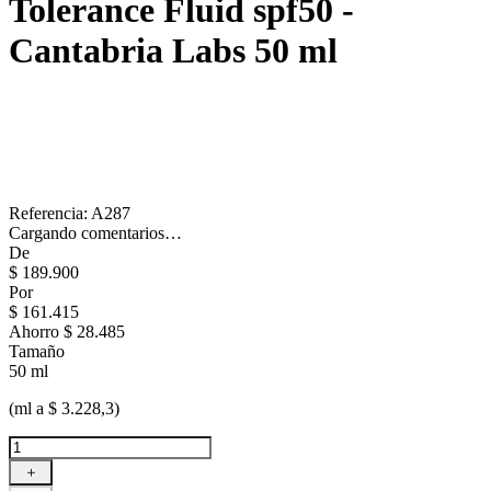
Tolerance Fluid spf50 -
Cantabria Labs
50 ml
Referencia
:
A287
Cargando comentarios…
De
$
189
.
900
Por
$
161
.
415
Ahorro
$ 28.485
Tamaño
50 ml
(ml a $ 3.228,3)
＋