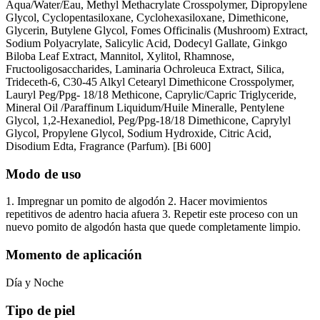
Aqua/Water/Eau, Methyl Methacrylate Crosspolymer, Dipropylene
Glycol, Cyclopentasiloxane, Cyclohexasiloxane, Dimethicone,
Glycerin, Butylene Glycol, Fomes Officinalis (Mushroom) Extract,
Sodium Polyacrylate, Salicylic Acid, Dodecyl Gallate, Ginkgo
Biloba Leaf Extract, Mannitol, Xylitol, Rhamnose,
Fructooligosaccharides, Laminaria Ochroleuca Extract, Silica,
Trideceth-6, C30-45 Alkyl Cetearyl Dimethicone Crosspolymer,
Lauryl Peg/Ppg- 18/18 Methicone, Caprylic/Capric Triglyceride,
Mineral Oil /Paraffinum Liquidum/Huile Mineralle, Pentylene
Glycol, 1,2-Hexanediol, Peg/Ppg-18/18 Dimethicone, Caprylyl
Glycol, Propylene Glycol, Sodium Hydroxide, Citric Acid,
Disodium Edta, Fragrance (Parfum). [Bi 600]
Modo de uso
1. Impregnar un pomito de algodón 2. Hacer movimientos
repetitivos de adentro hacia afuera 3. Repetir este proceso con un
nuevo pomito de algodón hasta que quede completamente limpio.
Momento de aplicación
Día y Noche
Tipo de piel