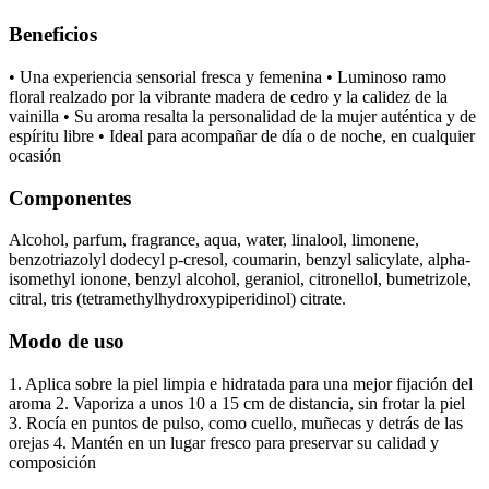
Beneficios
• Una experiencia sensorial fresca y femenina • Luminoso ramo
floral realzado por la vibrante madera de cedro y la calidez de la
vainilla • Su aroma resalta la personalidad de la mujer auténtica y de
espíritu libre • Ideal para acompañar de día o de noche, en cualquier
ocasión
Componentes
Alcohol, parfum, fragrance, aqua, water, linalool, limonene,
benzotriazolyl dodecyl p-cresol, coumarin, benzyl salicylate, alpha-
isomethyl ionone, benzyl alcohol, geraniol, citronellol, bumetrizole,
citral, tris (tetramethylhydroxypiperidinol) citrate.
Modo de uso
1. Aplica sobre la piel limpia e hidratada para una mejor fijación del
aroma 2. Vaporiza a unos 10 a 15 cm de distancia, sin frotar la piel
3. Rocía en puntos de pulso, como cuello, muñecas y detrás de las
orejas 4. Mantén en un lugar fresco para preservar su calidad y
composición