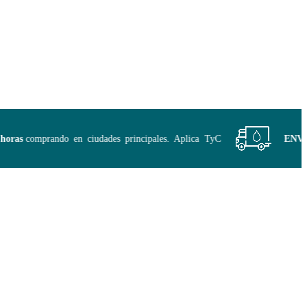
as
comprando en ciudades principales. Aplica TyC
ENVÍO G