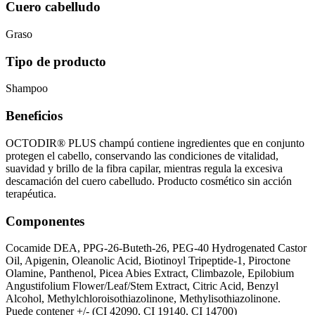
Cuero cabelludo
Graso
Tipo de producto
Shampoo
Beneficios
OCTODIR® PLUS champú contiene ingredientes que en conjunto
protegen el cabello, conservando las condiciones de vitalidad,
suavidad y brillo de la fibra capilar, mientras regula la excesiva
descamación del cuero cabelludo. Producto cosmético sin acción
terapéutica.
Componentes
Cocamide DEA, PPG-26-Buteth-26, PEG-40 Hydrogenated Castor
Oil, Apigenin, Oleanolic Acid, Biotinoyl Tripeptide-1, Piroctone
Olamine, Panthenol, Picea Abies Extract, Climbazole, Epilobium
Angustifolium Flower/Leaf/Stem Extract, Citric Acid, Benzyl
Alcohol, Methylchloroisothiazolinone, Methylisothiazolinone.
Puede contener +/- (CI 42090, CI 19140, CI 14700)