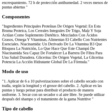
encrespamiento. 72 h de protección antihumedad. 2 veces menos de
puntas abiertas "
Componentes
"Ingredientes Principales Proteínas De Origen Vegetal: En Esta
Bruma Proteica, Los Cereales Integrales De Trigo, Maíz Y Soja
Actúan Como Suplemento Dietético. Mezclados Con Ácidos
Grasos, Omega Y Vitaminas, Alimentan El Cabello Con Nutrientes
Esenciales. Niacinamida: Un Derivado De La Vitamina B3 Que
Bloquea La Nutrición, Lo Que Hace Que Este Champú De
Niacinamida Sea Capaz De Fortalecer La Barrera De Fibra Para
Una Salud Duradera. Glicerina: De Origen Vegetal, La Glicerina
Potencia La Acción Hidratante Global De La Fórmula."
Modo de uso
"1. Aplicar de 6 a 10 pulverizaciones sobre el cabello secado con
toalla, según la longitud y el grosor del cabello. 2. Aplicar en las
puntas y luego peinar para distribuir el producto de manera
uniforme. 3. Secar con un secador o al aire libre. Se puede utilizar
después del shampo y el tratamiento de la gama Nutritive "
Tipo de cabello