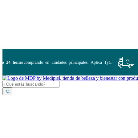
Disponibles:
...
24 horas
comprando en ciudades principales. Aplica TyC
E