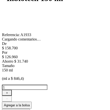
Referencia
:
A1933
Cargando comentarios…
De
$
158
.
700
Por
$
126
.
960
Ahorro
$ 31.740
Tamaño
150 ml
(ml a $ 846,4)
＋
－
Agregar a la bolsa