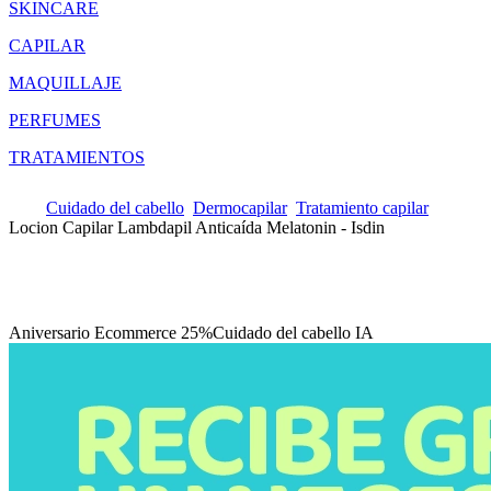
SKINCARE
CAPILAR
MAQUILLAJE
PERFUMES
TRATAMIENTOS
Cuidado del cabello
Dermocapilar
Tratamiento capilar
Locion Capilar Lambdapil Anticaída Melatonin - Isdin
Aniversario Ecommerce 25%
Cuidado del cabello IA