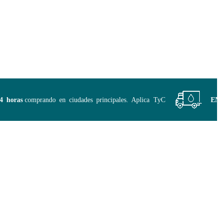
ras
comprando en ciudades principales. Aplica TyC
ENVÍO 