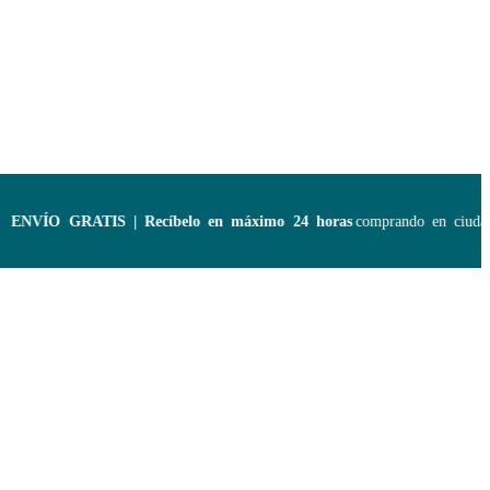
NVÍO GRATIS | Recíbelo en máximo 24 horas
comprando en ciudades 