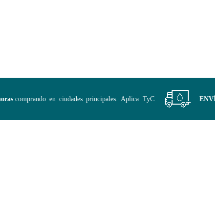
s
comprando en ciudades principales. Aplica TyC
ENVÍO GR