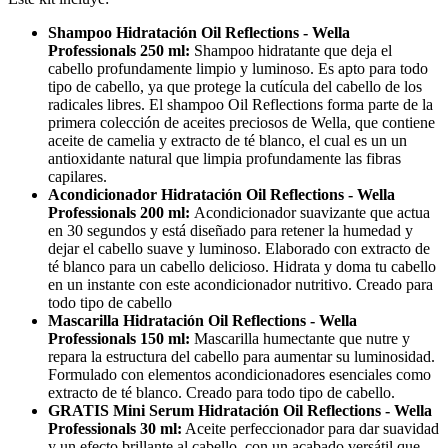
Shampoo Hidratación Oil Reflections - Wella
Professionals 250 ml:
Shampoo hidratante que deja el
cabello profundamente limpio y luminoso. Es apto para todo
tipo de cabello, ya que protege la cutícula del cabello de los
radicales libres. El shampoo Oil Reflections forma parte de la
primera colección de aceites preciosos de Wella, que contiene
aceite de camelia y extracto de té blanco, el cual es un un
antioxidante natural que limpia profundamente las fibras
capilares.
Acondicionador Hidratación Oil Reflections - Wella
Professionals 200 ml:
Acondicionador suavizante que actua
en 30 segundos y está diseñado para retener la humedad y
dejar el cabello suave y luminoso. Elaborado con extracto de
té blanco para un cabello delicioso. Hidrata y doma tu cabello
en un instante con este acondicionador nutritivo. Creado para
todo tipo de cabello
Mascarilla Hidratación Oil Reflections - Wella
Professionals 150 ml:
Mascarilla humectante que nutre y
repara la estructura del cabello para aumentar su luminosidad.
Formulado con elementos acondicionadores esenciales como
extracto de té blanco. Creado para todo tipo de cabello.
GRATIS Mini Serum Hidratación Oil Reflections - Wella
Professionals 30 ml:
Aceite perfeccionador para dar suavidad
y un efecto brillante al cabello, con un acabado versátil que