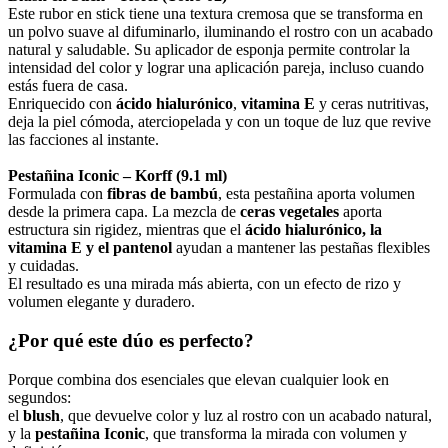
Este rubor en stick tiene una textura cremosa que se transforma en
un polvo suave al difuminarlo, iluminando el rostro con un acabado
natural y saludable. Su aplicador de esponja permite controlar la
intensidad del color y lograr una aplicación pareja, incluso cuando
estás fuera de casa.
Enriquecido con
ácido hialurónico
,
vitamina E
y ceras nutritivas,
deja la piel cómoda, aterciopelada y con un toque de luz que revive
las facciones al instante.
Pestañina Iconic – Korff (9.1 ml)
Formulada con
fibras de bambú
, esta pestañina aporta volumen
desde la primera capa. La mezcla de
ceras vegetales
aporta
estructura sin rigidez, mientras que el
ácido hialurónico, la
vitamina E y el pantenol
ayudan a mantener las pestañas flexibles
y cuidadas.
El resultado es una mirada más abierta, con un efecto de rizo y
volumen elegante y duradero.
¿Por qué este dúo es perfecto?
Porque combina dos esenciales que elevan cualquier look en
segundos:
el
blush
, que devuelve color y luz al rostro con un acabado natural,
y la
pestañina Iconic
, que transforma la mirada con volumen y