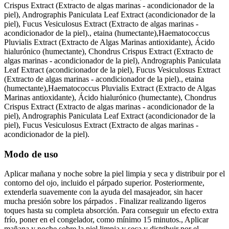
Crispus Extract (Extracto de algas marinas - acondicionador de la
piel), Andrographis Paniculata Leaf Extract (acondicionador de la
piel), Fucus Vesiculosus Extract (Extracto de algas marinas -
acondicionador de la piel)., etaina (humectante),Haematococcus
Pluvialis Extract (Extracto de Algas Marinas antioxidante), Ácido
hialurónico (humectante), Chondrus Crispus Extract (Extracto de
algas marinas - acondicionador de la piel), Andrographis Paniculata
Leaf Extract (acondicionador de la piel), Fucus Vesiculosus Extract
(Extracto de algas marinas - acondicionador de la piel)., etaina
(humectante),Haematococcus Pluvialis Extract (Extracto de Algas
Marinas antioxidante), Ácido hialurónico (humectante), Chondrus
Crispus Extract (Extracto de algas marinas - acondicionador de la
piel), Andrographis Paniculata Leaf Extract (acondicionador de la
piel), Fucus Vesiculosus Extract (Extracto de algas marinas -
acondicionador de la piel).
Modo de uso
Aplicar mañana y noche sobre la piel limpia y seca y distribuir por el
contorno del ojo, incluido el párpado superior. Posteriormente,
extenderla suavemente con la ayuda del masajeador, sin hacer
mucha presión sobre los párpados . Finalizar realizando ligeros
toques hasta su completa absorción. Para conseguir un efecto extra
frío, poner en el congelador, como mínimo 15 minutos., Aplicar
mañana y noche sobre la piel limpia y seca y distribuir por el