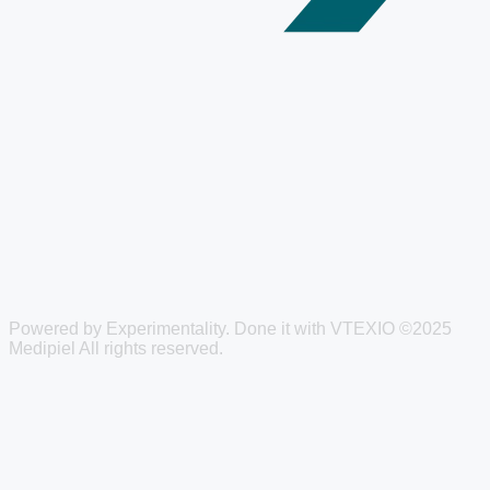
Powered by
Experimentality
. Done it with
VTEXIO
©2025
Medipiel
All rights reserved.