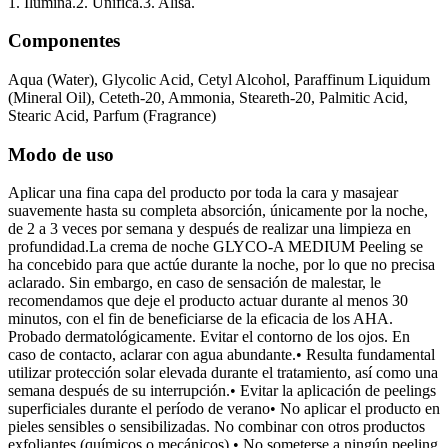
1. Ilumina.2. Unifica.3. Alisa.
Componentes
Aqua (Water), Glycolic Acid, Cetyl Alcohol, Paraffinum Liquidum
(Mineral Oil), Ceteth-20, Ammonia, Steareth-20, Palmitic Acid,
Stearic Acid, Parfum (Fragrance)
Modo de uso
Aplicar una fina capa del producto por toda la cara y masajear
suavemente hasta su completa absorción, únicamente por la noche,
de 2 a 3 veces por semana y después de realizar una limpieza en
profundidad.La crema de noche GLYCO-A MEDIUM Peeling se
ha concebido para que actúe durante la noche, por lo que no precisa
aclarado. Sin embargo, en caso de sensación de malestar, le
recomendamos que deje el producto actuar durante al menos 30
minutos, con el fin de beneficiarse de la eficacia de los AHA.
Probado dermatológicamente. Evitar el contorno de los ojos. En
caso de contacto, aclarar con agua abundante.• Resulta fundamental
utilizar protección solar elevada durante el tratamiento, así como una
semana después de su interrupción.• Evitar la aplicación de peelings
superficiales durante el período de verano• No aplicar el producto en
pieles sensibles o sensibilizadas. No combinar con otros productos
exfoliantes (químicos o mecánicos).• No someterse a ningún peeling