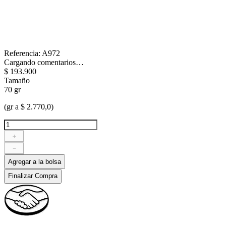
Referencia
:
A972
Cargando comentarios…
$
193
.
900
Tamaño
70 gr
(gr a $ 2.770,0)
＋
－
Agregar a la bolsa
Finalizar Compra