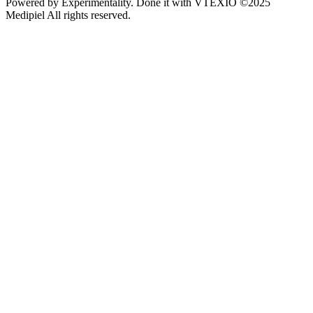
Powered by
Experimentality
. Done it with
VTEXIO
©2025
Medipiel
All rights reserved.