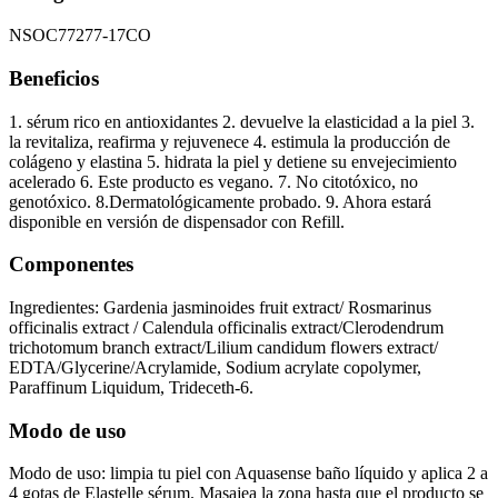
NSOC77277-17CO
Beneficios
1. sérum rico en antioxidantes 2. devuelve la elasticidad a la piel 3.
la revitaliza, reafirma y rejuvenece 4. estimula la producción de
colágeno y elastina 5. hidrata la piel y detiene su envejecimiento
acelerado 6. Este producto es vegano. 7. No citotóxico, no
genotóxico. 8.Dermatológicamente probado. 9. Ahora estará
disponible en versión de dispensador con Refill.
Componentes
Ingredientes: Gardenia jasminoides fruit extract/ Rosmarinus
officinalis extract / Calendula officinalis extract/Clerodendrum
trichotomum branch extract/Lilium candidum flowers extract/
EDTA/Glycerine/Acrylamide, Sodium acrylate copolymer,
Paraffinum Liquidum, Trideceth-6.
Modo de uso
Modo de uso: limpia tu piel con Aquasense baño líquido y aplica 2 a
4 gotas de Elastelle sérum. Masajea la zona hasta que el producto se