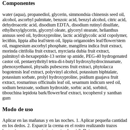
Componentes
water (aqua), propanediol, glycerin, simmondsia chinensis seed oil,
alcohol, ascorbyl palmitate, benzoic acid, benzyl alcohol, citric acid,
dehydroacetic acid, disodium EDTA, disodium rutinyl disulfate,
ethylhexylglycerin, glyceryl oleate, glyceryl stearate, helianthus
annuus seed oil, hydroxyproline, lactic acid/glycolic acid copolymer,
lecithin, lippia alba leaf/stem oil, lippia origanoides leaf/flower/stem
oil, magnesium ascorbyl phosphate, mangifera indica fruit extract,
morinda citrifolia fruit extract, myrciaria dubia fruit extract,
palmitoyl sh-hexapeptide-13 serine sp amide, PEG-40 hydrogenated
castor oil, pentaerythrityl tetra-di-t-butyl hydroxyhydrocinnamate,
phenoxyethanol, physalis pubescens fruit extract, phytolacca
bogotensis leaf extract, polyvinyl alcohol, potassium biphtalate,
potassium sorbate, prolyl hydroxyproline, psidium guajava fruit
extract, rosmarinus officinalis leaf oil, sesamum indicum seed oil,
sodium benzoate, sodium hydroxide, sorbic acid, sorbitol,
tibouchina lepidota bark/flower/leaf extract, tocopherol y xanthan
gum
Modo de uso
Aplicar en las mañanas y en las noches. 1. Aplicar pequeña cantidad
en los dedos. 2. Esparcir la crema en el rostro realizando trazos