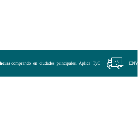
as
comprando en ciudades principales. Aplica TyC
ENVÍO G