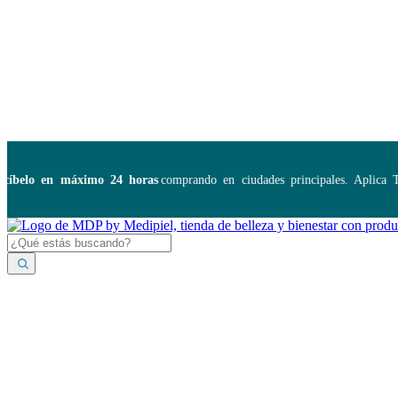
Disponibles:
...
elo en máximo 24 horas
comprando en ciudades principales. Aplica TyC