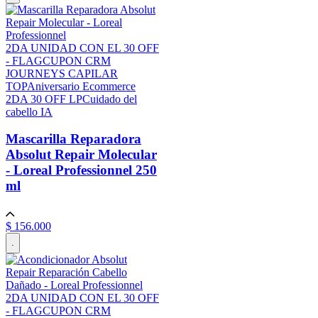
prevenir futuros daños
resultados?
No es obligatorio, pero seguir una rutina completa (limpieza,
2DA UNIDAD CON EL 30 OFF
tratamiento y cuidado) puede potenciar los resultados y
- FLAG
CUPON CRM
prolongar sus beneficios.
JOURNEYS CAPILAR
TOP
Aniversario Ecommerce
2DA 30 OFF LP
Cuidado del
cabello IA
Mascarilla Reparadora
Absolut Repair Molecular
- Loreal Professionnel
250
ml
$
156
.
000
.
2DA UNIDAD CON EL 30 OFF
- FLAG
CUPON CRM