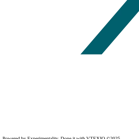
Powered by
Experimentality
. Done it with
VTEXIO
©2025