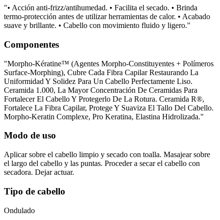
"• Acción anti-frizz/antihumedad. • Facilita el secado. • Brinda
termo-protección antes de utilizar herramientas de calor. • Acabado
suave y brillante. • Cabello con movimiento fluido y ligero."
Componentes
"Morpho-Kératine™ (Agentes Morpho-Constituyentes + Polímeros
Surface-Morphing), Cubre Cada Fibra Capilar Restaurando La
Uniformidad Y Solidez Para Un Cabello Perfectamente Liso.
Ceramida 1.000, La Mayor Concentración De Ceramidas Para
Fortalecer El Cabello Y Protegerlo De La Rotura. Ceramida R®,
Fortalece La Fibra Capilar, Protege Y Suaviza El Tallo Del Cabello.
Morpho-Keratin Complexe, Pro Keratina, Elastina Hidrolizada."
Modo de uso
Aplicar sobre el cabello limpio y secado con toalla. Masajear sobre
el largo del cabello y las puntas. Proceder a secar el cabello con
secadora. Dejar actuar.
Tipo de cabello
Ondulado