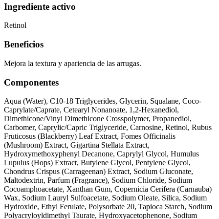
Ingrediente activo
Retinol
Beneficios
Mejora la textura y apariencia de las arrugas.
Componentes
Aqua (Water), C10-18 Triglycerides, Glycerin, Squalane, Coco-
Caprylate/Caprate, Cetearyl Nonanoate, 1,2-Hexanediol,
Dimethicone/Vinyl Dimethicone Crosspolymer, Propanediol,
Carbomer, Caprylic/Capric Triglyceride, Carnosine, Retinol, Rubus
Fruticosus (Blackberry) Leaf Extract, Fomes Officinalis
(Mushroom) Extract, Gigartina Stellata Extract,
Hydroxymethoxyphenyl Decanone, Caprylyl Glycol, Humulus
Lupulus (Hops) Extract, Butylene Glycol, Pentylene Glycol,
Chondrus Crispus (Carrageenan) Extract, Sodium Gluconate,
Maltodextrin, Parfum (Fragrance), Sodium Chloride, Sodium
Cocoamphoacetate, Xanthan Gum, Copernicia Cerifera (Carnauba)
Wax, Sodium Lauryl Sulfoacetate, Sodium Oleate, Silica, Sodium
Hydroxide, Ethyl Ferulate, Polysorbate 20, Tapioca Starch, Sodium
Polyacryloyldimethyl Taurate, Hydroxyacetophenone, Sodium