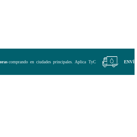
s
comprando en ciudades principales. Aplica TyC
ENVÍO GR