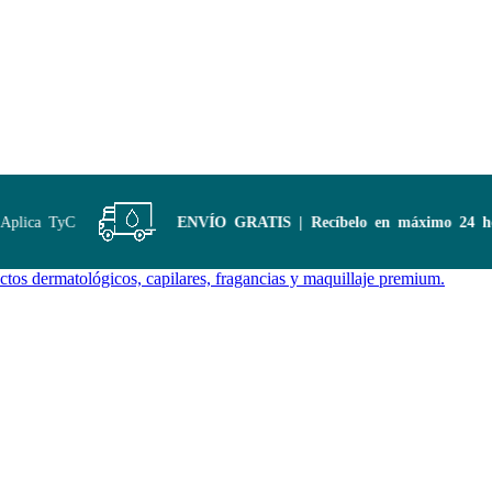
lica TyC
ENVÍO GRATIS | Recíbelo en máximo 24 hora