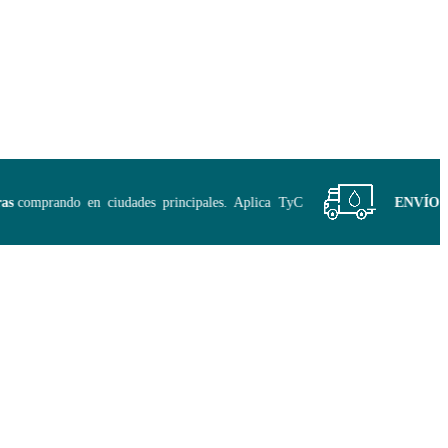
comprando en ciudades principales. Aplica TyC
ENVÍO GRA