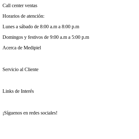
incluso una sola sesión puede marcar la diferencia.
Call center ventas
Horarios de atención:
Lunes a sábado de 8:00 a.m a 8:00 p.m
¿Puedo combinar esta limpieza con otros
tratamientos?
Domingos y festivos de 9:00 a.m a 5:00 p.m
Sí, puede combinarse perfectamente con faciales,
Acerca de Medipiel
envolturas corporales o terapias holísticas para una
experiencia integral.
Servicio al Cliente
Links de Interés
¡Síguenos en redes sociales!