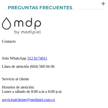
PREGUNTAS FRECUENTES
¿Cuál es la diferencia entre un masaje antiestrés y
un masaje terapéutico?
El masaje antiestrés se enfoca en la relajación física y
mental, con movimientos suaves y rítmicos. El masaje
terapéutico, en cambio, busca aliviar molestias
Contacto
específicas o contracturas profundas.
Solo WhatsApp
312 8174011
¿Puedo recibirlo si nunca me he hecho un masaje?
Línea de atención (604) 560 04 06
¡Sí! El masaje antiestrés es ideal para principiantes, ya
que es suave, no invasivo y muy relajante.
Servicio al cliente
Horarios de atención:
Lunes a sábado de 8:00 a.m a 6:00 p.m
¿Cada cuánto tiempo se recomienda realizarlo?
servicioalcliente@medipiel.com.co
Una vez por semana o cada 15 días es ideal para
mantener el equilibrio físico y emocional, aunque