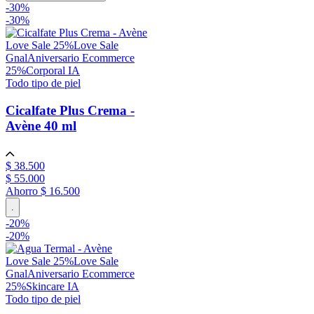
-
30
%
-
30%
Love Sale 25%
Love Sale
Gnal
Aniversario Ecommerce
25%
Corporal IA
Todo tipo de piel
Cicalfate Plus Crema -
Avène
40 ml
$
38
.
500
$
55
.
000
Ahorro
$ 16.500
.
-
20
%
-
20%
Love Sale 25%
Love Sale
Gnal
Aniversario Ecommerce
25%
Skincare IA
Todo tipo de piel