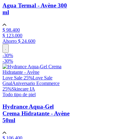
Agua Termal - Avène
300
ml
$
98
.
400
$
123
.
000
Ahorro
$ 24.600
.
-
30
%
-
30%
Love Sale 25%
Love Sale
Gnal
Aniversario Ecommerce
25%
Skincare IA
Todo tipo de piel
Hydrance Aqua-Gel
Crema Hidratante - Avène
50ml
$
106
.
400