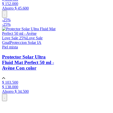
$
152
.
000
Ahorro
$ 45.600
.
-
25
%
-
25%
Love Sale 25%
Love Sale
Gnal
Proteccion Solar IA
Piel mixta
Protector Solar Ultra
Fluid Mat Perfect 50 ml -
Avène
Con color
$
103
.
500
$
138
.
000
Ahorro
$ 34.500
.