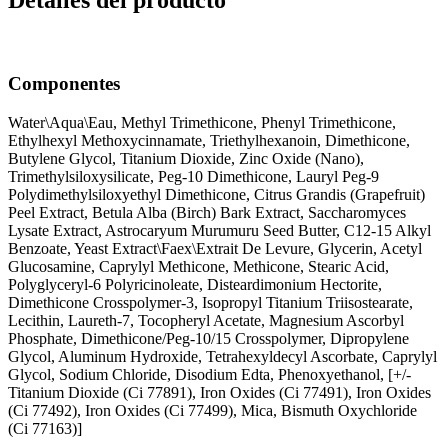
Detalles del producto
Componentes
Water\Aqua\Eau, Methyl Trimethicone, Phenyl Trimethicone,
Ethylhexyl Methoxycinnamate, Triethylhexanoin, Dimethicone,
Butylene Glycol, Titanium Dioxide, Zinc Oxide (Nano),
Trimethylsiloxysilicate, Peg-10 Dimethicone, Lauryl Peg-9
Polydimethylsiloxyethyl Dimethicone, Citrus Grandis (Grapefruit)
Peel Extract, Betula Alba (Birch) Bark Extract, Saccharomyces
Lysate Extract, Astrocaryum Murumuru Seed Butter, C12-15 Alkyl
Benzoate, Yeast Extract\Faex\Extrait De Levure, Glycerin, Acetyl
Glucosamine, Caprylyl Methicone, Methicone, Stearic Acid,
Polyglyceryl-6 Polyricinoleate, Disteardimonium Hectorite,
Dimethicone Crosspolymer-3, Isopropyl Titanium Triisostearate,
Lecithin, Laureth-7, Tocopheryl Acetate, Magnesium Ascorbyl
Phosphate, Dimethicone/Peg-10/15 Crosspolymer, Dipropylene
Glycol, Aluminum Hydroxide, Tetrahexyldecyl Ascorbate, Caprylyl
Glycol, Sodium Chloride, Disodium Edta, Phenoxyethanol, [+/-
Titanium Dioxide (Ci 77891), Iron Oxides (Ci 77491), Iron Oxides
(Ci 77492), Iron Oxides (Ci 77499), Mica, Bismuth Oxychloride
(Ci 77163)]